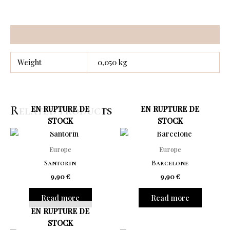
Additional information
Weight
0,050 kg
Related products
EN RUPTURE DE
EN RUPTURE DE
STOCK
STOCK
Europe
Europe
Santorin
Barcelone
9,90
€
9,90
€
Read more
Read more
EN RUPTURE DE
STOCK