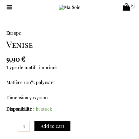
Aller
Main
au
Menu
contenu
Venise
quantity
Europe
Venise
9,90
€
Type de motif : imprimé
Matière 100% polyester
Dimension 70x70cm
Disponibilité :
In stock
Add to cart